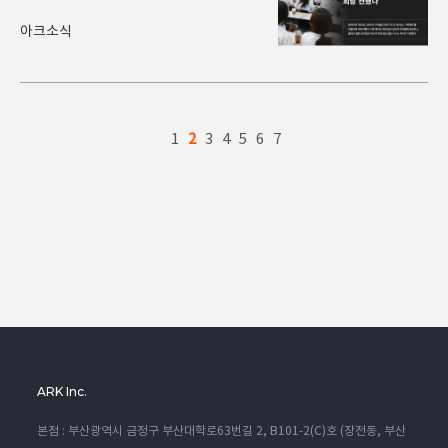
대웅제약, 1형 당
뇨..
아크소식
1
2
3
4
5
6
7
ARK Inc.
본점 : 부산광역시 금정구 부산대학로63번길 2, B101-2(C)호 (장전동, 부산