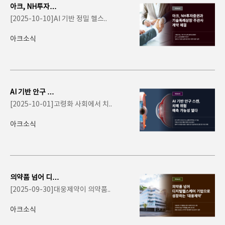
아크, NH투자증
권과 기술특례상
[2025-10-10]AI 기반 정밀 헬스..
장 주관사 계약 체
결
아크소식
AI 기반 안구 스
캔, 치매 위험 예
[2025-10-01]고령화 사회에서 치..
측 가능성 열다
아크소식
의약품 넘어 디지
털헬스케어 기업
[2025-09-30]대웅제약이 의약품..
으로 성장하는 '..
아크소식