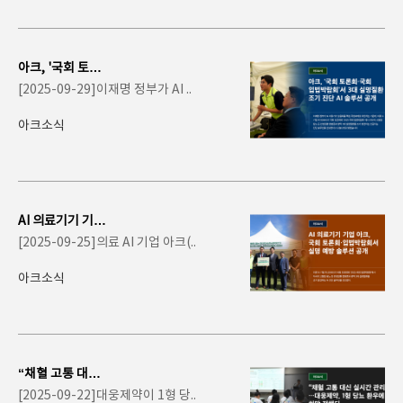
아크, '국회 토론
회·국회 입법박람
[2025-09-29]이재명 정부가 AI ..
회'서 3..
아크소식
AI 의료기기 기업
아크, 국회 토론
[2025-09-25]의료 AI 기업 아크(..
회·입법박람회서
..
아크소식
“채혈 고통 대신
실시간 관리”…
[2025-09-22]대웅제약이 1형 당..