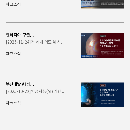
음..
아크소식
엔비디아·구글도
뛰어든 '진단 A
[2025-11-24]전 세계 의료 AI 시..
I'…아크,..
아크소식
부산대발 AI 의료
기기 기업 ‘아크’,
[2025-10-22]인공지능(AI) 기반 ..
코스닥 상장 시..
아크소식