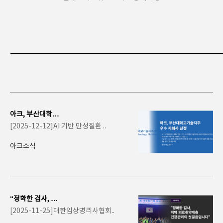
아크, 부산대학교
기술지주 '2025
[2025-12-12]AI 기반 만성질환 ..
우수 자회사�..
아크소식
“정확한 검사, 지
역 의료취약계층
[2025-11-25]대한임상병리사협회..
건강관리의 첫걸