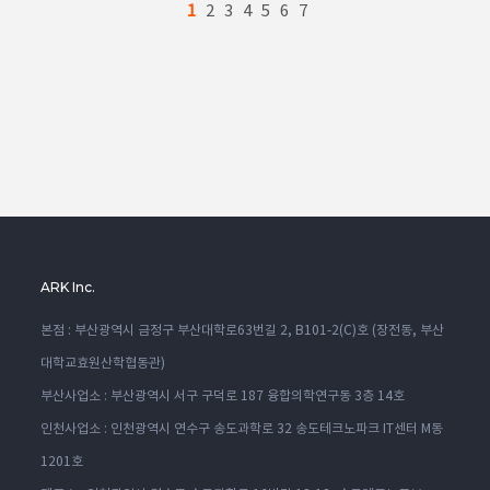
1
2
3
4
5
6
7
ARK Inc.
본점 : 부산광역시 금정구 부산대학로63번길 2, B101-2(C)호 (장전동, 부산
대학교효원산학협동관)
부산사업소 : 부산광역시 서구 구덕로 187 융합의학연구동 3층 14호
인천사업소 : 인천광역시 연수구 송도과학로 32 송도테크노파크 IT센터 M동
1201호