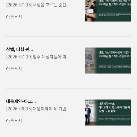
레이크파크 커뮤
[2026-07-15]새집을 고르는 순간..
니티에 프리미엄
헬스..
아크소식
상벨, 더샵 관저
아르테 커뮤니티
[2026-07-10]입주 예정자들이 미..
에 프리미엄 헬스
케어..
아크소식
대웅제약-아크,
아파트에 AI 헬스
[2026-06-15]대웅제약이 AI 기반..
케어 라운지 '..
아크소식