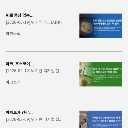
AI로 증상 없는 만
성질환 합병증 찾
[2026-03-19]AI 기업 아크(ARK)..
는다… 아크-자
이..
아크소식
아크, 포스코이앤
씨와 아파트 단지
[2026-03-12]AI 기반 디지털 헬..
내 AI 건강 라운
지..
아크소식
아파트가 건강을
관리하는 시대…
[2026-03-09]AI 기반 디지털 헬..
아크, AI 예방 헬