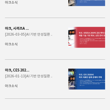
스..
아크소식
아크, 시리즈A 20
0억 투자 유치…
[2026-03-05]AI 기반 만성질환 ..
의료 AI 스크리닝
사..
아크소식
아크, CES 2026
서 미국 의료진·
[2026-01-13]AI 기반 만성질환 ..
업계 관계자 주
목… A..
아크소식