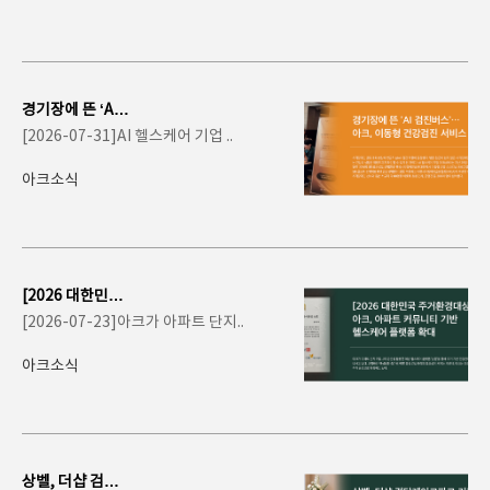
경기장에 뜬 ‘AI
검진버스’…아크,
[2026-07-31]AI 헬스케어 기업 ..
이동형 건강검진..
아크소식
[2026 대한민국
주거환경대상] 아
[2026-07-23]아크가 아파트 단지..
크, 아파트 커뮤
니티..
아크소식
상벨, 더샵 검단