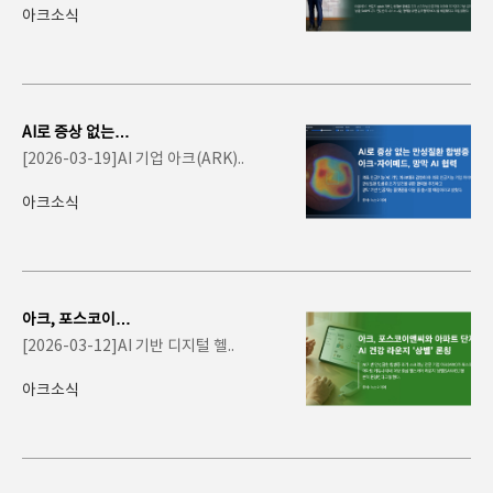
아크소식
AI로 증상 없는 만
성질환 합병증 찾
[2026-03-19]AI 기업 아크(ARK)..
는다… 아크-자
이..
아크소식
아크, 포스코이앤
씨와 아파트 단지
[2026-03-12]AI 기반 디지털 헬..
내 AI 건강 라운
지..
아크소식