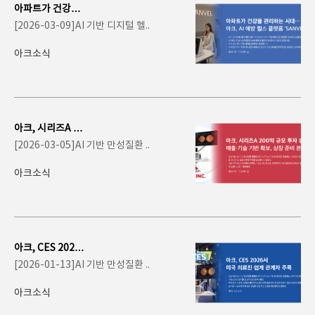
아파트가 건강을
관리하는 시대…
[2026-03-09]AI 기반 디지털 헬..
아크, AI 예방 헬
스..
아크소식
아크, 시리즈A 20
0억 투자 유치…
[2026-03-05]AI 기반 만성질환 ..
의료 AI 스크리닝
사..
아크소식
아크, CES 2026
서 미국 의료진·
[2026-01-13]AI 기반 만성질환 ..
업계 관계자 주
목… A..
아크소식