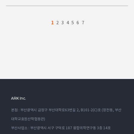
1
2
3
4
5
6
7
ARK Inc.
본점 : 부산광역시 금정구 부산대학로63번길 2, B101-2(C)호 (장전동, 부산
대학교효원산학협동관)
부산사업소 : 부산광역시 서구 구덕로 187 융합의학연구동 3층 14호