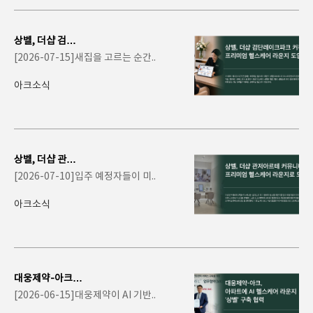
상벨, 더샵 검단
레이크파크 커뮤
[2026-07-15]새집을 고르는 순간..
니티에 프리미엄
헬스..
아크소식
상벨, 더샵 관저
아르테 커뮤니티
[2026-07-10]입주 예정자들이 미..
에 프리미엄 헬스
케어..
아크소식
대웅제약-아크,
아파트에 AI 헬스
[2026-06-15]대웅제약이 AI 기반..
케어 라운지 '..