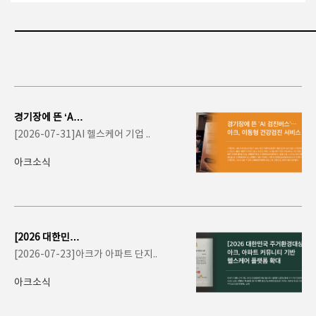
경기장에 뜬 ‘AI
검진버스’…아크,
[2026-07-31]AI 헬스케어 기업 ..
이동형 건강검진..
아크소식
[2026 대한민국
주거환경대상] 아
[2026-07-23]아크가 아파트 단지..
크, 아파트 커뮤
니티..
아크소식