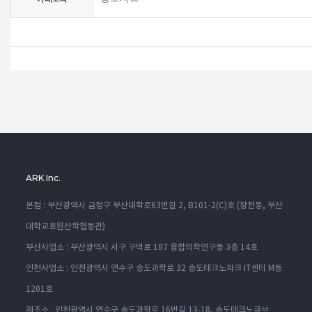
ARK Inc.
본점 : 부산광역시 금정구 부산대학로63번길 2, B101-2(C)호 (장전동, 부산
대학교효원산학협동관)
부산사업소 : 부산광역시 서구 구덕로 187 융합의학연구동 3층 14호
인천사업소 : 인천광역시 연수구 송도과학로 32 송도테크노파크 IT센터 M동
1201호
제조소 : 인천광역시 연수구 송도과학로 16번길 13-18, 송도테크노큐브