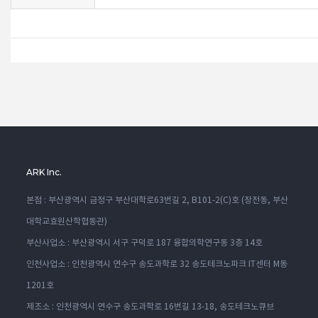
ARK Inc.
본점 : 부산광역시 금정구 부산대학로63번길 2, B101-2(C)호 (장전동, 부산
대학교효원산학협동관)
부산사업소 : 부산광역시 서구 구덕로 187 융합의학연구동 3층 14호
인천사업소 : 인천광역시 연수구 송도과학로 32 송도테크노파크 IT센터 M동
1201호
제조소 : 인천광역시 연수구 송도과학로 16번길 13-18, 송도테크노큐브