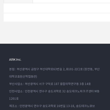
ARK Inc.
본점 : 부산광역시 금정구 부산대학로63번길 2, B101-2(C)호 (장전동, 부산
대학교효원산학협동관)
부산사업소 : 부산광역시 서구 구덕로 187 융합의학연구동 3층 14호
인천사업소 : 인천광역시 연수구 송도과학로 32 송도테크노파크 IT센터 M동
1201호
제조소 : 인천광역시 연수구 송도과학로 16번길 13-18, 송도테크노큐브