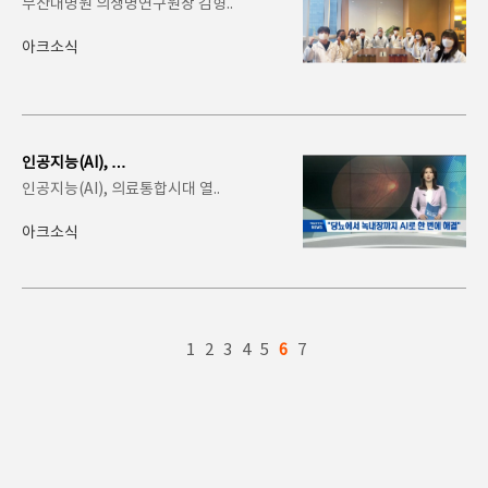
부산대병원 의생명연구원장 김형..
BERD 첫 개발
아크소식
인공지능(AI), 의
료통합시대 열었
인공지능(AI), 의료통합시대 열..
다…AI인사이트,
당..
아크소식
1
2
3
4
5
6
7