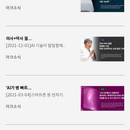
AN 2022서 안저
카메라 알..
아크소식
의사+약사 결합
병원형 기업, 미
[2021-12-01]AI 기술이 발달함에..
래 신약바이오 산
업 ..
아크소식
'AI가 병 빠르고
정확하게 잡아낸
[2021-03-04]스마트폰 등 전자기..
다' 에이..
아크소식