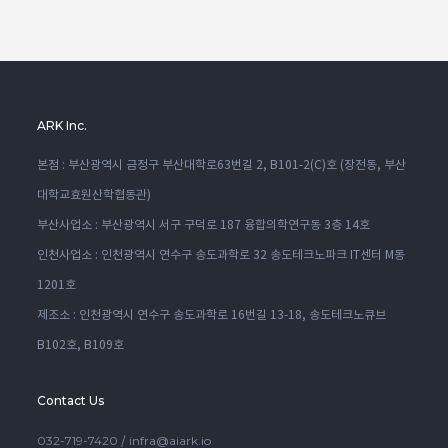
ARK Inc.
본점 : 부산광역시 금정구 부산대학로63번길 2, B101-2(C)호 (장전동, 부산
대학교효원산학협동관)
부산사업소 : 부산광역시 서구 구덕로 187 융합의학연구동 3층 14호
인천사업소 : 인천광역시 연수구 송도과학로 32 송도테크노파크 IT센터 M동
1201호
제조소 : 인천광역시 연수구 송도과학로 16번길 13-18, 송도테크노큐브
B102호, B109호
Contact Us
032-719-7420
infra@aiark.io
/