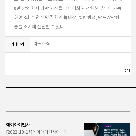
0만 장의 환자 망막 사진을 데이터화해 정확한 분석이 가능
하여 3대 주요 실명 질환인 녹내장, 황반변성, 당뇨망막변
증을 조기에 진단할 수 있다.
아크소식
카테고리
에이아이인사이
트, KIMES BUS
[2022-10-17]에이아이인사이트(..