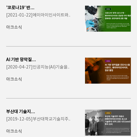
'코로나19' 반격
나선 산·학…에이
[2021-01-22]에이아이인사이트와..
아이인..
아크소식
AI 기반 망막질환
진단시스템 나온
[2020-04-27]인공지능(AI)기술을..
다...에이아이인
사..
아크소식
부산대 기술지주
자회사 ㈜에이아
[2019-12-05]부산대학교기술지주..
이인사이트 포스
코기..
아크소식