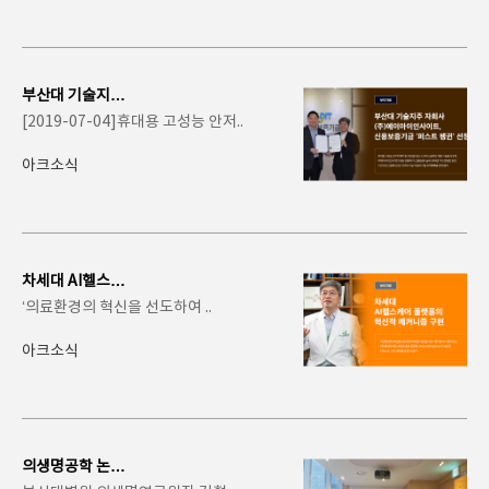
부산대 기술지주
자회사 (주)에이
[2019-07-04]휴대용 고성능 안저..
아이인사이트, 신
용..
아크소식
차세대 AI헬스케
어 플랫폼의 혁신
‘의료환경의 혁신을 선도하여 ..
적 메커니즘 구현
아크소식
의생명공학 논문
검색·분석 시스템