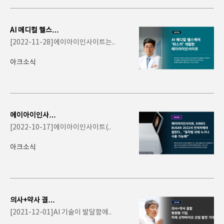
AI 메디컬 헬스케
어 ‘위스키’ 개발
[2022-11-28]에이아이인사이트는..
한 에이아이인사..
아크소식
에이아이인사이
트, KIMES BUS
[2022-10-17]에이아이인사이트(..
AN 2022서 안저
카메라 알..
아크소식
의사+약사 결합
병원형 기업, 미
[2021-12-01]AI 기술이 발달함에..
래 신약바이오 산