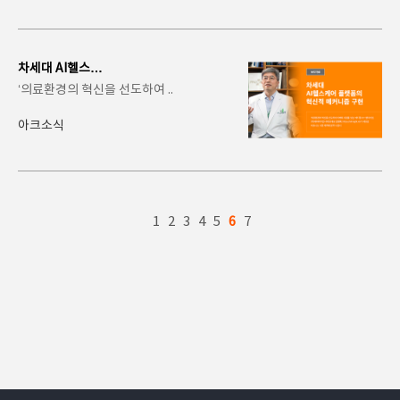
차세대 AI헬스케
어 플랫폼의 혁신
‘의료환경의 혁신을 선도하여 ..
적 메커니즘 구현
아크소식
1
2
3
4
5
6
7