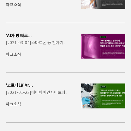
업 ..
아크소식
'AI가 병 빠르고
정확하게 잡아낸
[2021-03-04]스마트폰 등 전자기..
다' 에이..
아크소식
'코로나19' 반격
나선 산·학…에이
[2021-01-22]에이아이인사이트와..
아이인..
아크소식