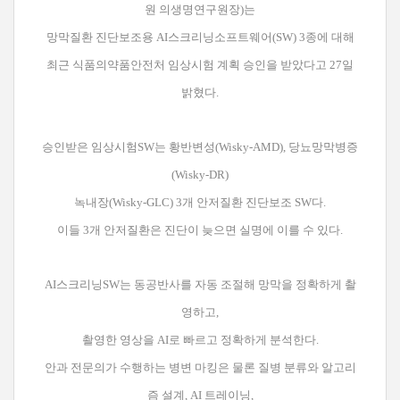
원 의생명연구원장)는
망막질환 진단보조용
AI스크리닝소프트웨어(SW)
3종에 대해
최근 식품의약품안전처 임상시험 계획 승인을 받았다고 27일
밝혔다.
승인받은 임상시험SW는 황반변성(Wisky-AMD), 당뇨망막병증
(Wisky-DR)
녹내장(Wisky-GLC) 3개 안저질환 진단보조 SW다.
이들 3개 안저질환은 진단이 늦으면 실명에 이를 수 있다.
AI스크리닝SW는 동공반사를 자동 조절해 망막을 정확하게 촬
영하고,
촬영한 영상을 AI로 빠르고 정확하게 분석한다.
안과 전문의가 수행하는 병변 마킹은 물론 질병 분류와 알고리
즘 설계, AI 트레이닝,