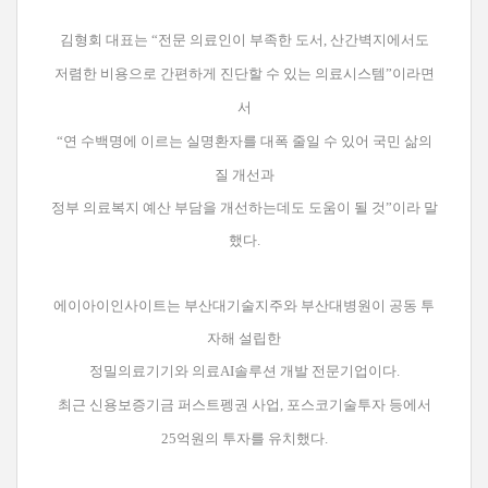
김형회 대표는 “전문 의료인이 부족한 도서, 산간벽지에서도
저렴한 비용으로 간편하게 진단할 수 있는 의료시스템”이라면
서
“연
수백명에 이르는 실명환자를 대폭 줄일 수 있어 국민 삶의
질 개선과
정부 의료복지 예산 부담을 개선하는데도 도움이 될 것”이라
말
했다.
에이아이인사이트는 부산대기술지주와 부산대병원이 공동 투
자해 설립한
정밀의료기기와 의료AI솔루션 개발 전문기업이다.
최근 신용보증기금 퍼스트펭권 사업, 포스코기술투자 등에서
25억원의 투자를 유치했다.