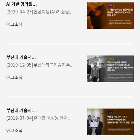
AI 기반 망막질환
진단시스템 나온
[2020-04-27]인공지능(AI)기술을..
다...에이아이인
사..
아크소식
부산대 기술지주
자회사 ㈜에이아
[2019-12-05]부산대학교기술지주..
이인사이트 포스
코기..
아크소식
부산대 기술지주
자회사 (주)에이
[2019-07-04]휴대용 고성능 안저..
아이인사이트, 신
용..
아크소식