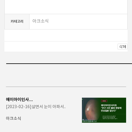
아크소식
카테고리
에이아이인사이
트 "안구 사진 촬
[2023-02-16]살면서 눈이 아파서..
영 한방에 만성..
아크소식