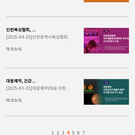
인천복싱협회, 전
국생활복싱대회
[2025-04-15]인천광역시복싱협회..
에 국내 최초 AI
안저..
아크소식
대웅제약, 건강검
진기관協과 협약·
[2025-03-31]대웅제약(대표 이창..
··디지털 진단기..
아크소식
1
2
3
4
5
6
7