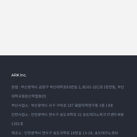
ARK Inc.
본점 : 부산광역시 금정구 부산대학로63번길 2, B101-2(C)호 (장전동, 부산
대학교효원산학협동관)
부산사업소 : 부산광역시 서구 구덕로 187 융합의학연구동 3층 14호
인천사업소 : 인천광역시 연수구 송도과학로 32 송도테크노파크 IT센터 M동
1201호
제조소 : 인천광역시 연수구 송도과학로 16번길 13-18, 송도테크노큐브