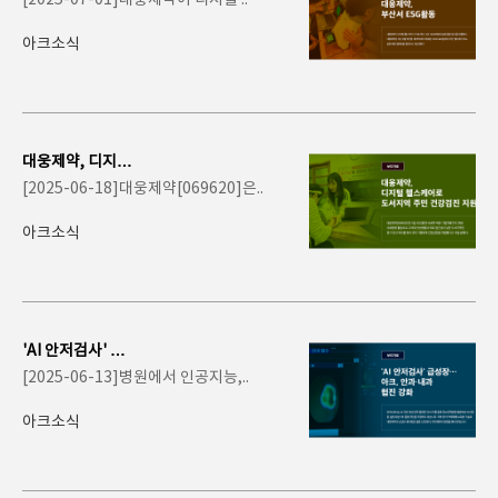
[2025-07-01]대웅제약이 디지털 ..
웅제약, 부산..
아크소식
대웅제약, 디지털
헬스케어로 도서
[2025-06-18]대웅제약[069620]은..
지역 주민 건강검
진..
아크소식
'AI 안저검사' 급
성장…아크, 안과
[2025-06-13]병원에서 인공지능,..
·내과 ..
아크소식