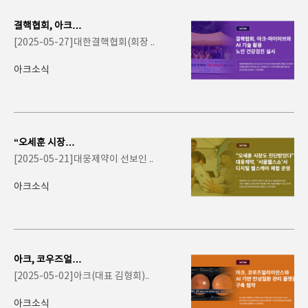
결핵협회, 아크-
마이허브와 AI 기
[2025-05-27]대한결핵협회(회장 ..
술 활용 노인 건강
검..
아크소식
“오세훈 시장도
진단받았다”…
[2025-05-21]대웅제약이 선보인 ..
대웅제약, ‘서울
헬..
아크소식
아크, 코우즈얼라
이언스와 AI 기반
[2025-05-02]아크(대표 김형회)..
만성질환 관리
플..
아크소식