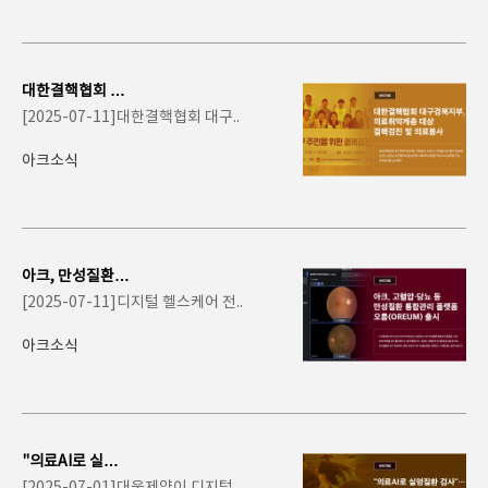
대한결핵협회 대
구경북지부, 의료
[2025-07-11]대한결핵협회 대구..
취약계층 대상 결
핵..
아크소식
아크, 만성질환
통합관리 플랫폼
[2025-07-11]디지털 헬스케어 전..
오름(OREUM)
출시
아크소식
"의료AI로 실명
질환 검사"…대