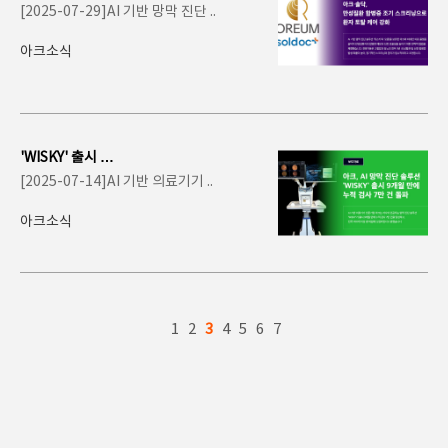
질환 합병증 조기
[2025-07-29]AI 기반 망막 진단 ..
스크리닝으로 환
자..
아크소식
'WISKY' 출시 9
개월 만에 누적 검
[2025-07-14]AI 기반 의료기기 ..
사 7만 건..
아크소식
1
2
3
4
5
6
7