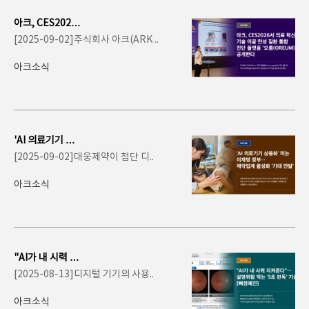
아크, CES2026
서 의료 혁신 기술
[2025-09-02]주식회사 아크(ARK ..
이끌 만성 질환 통
합..
아크소식
'AI 의료기기 상
용화' 미는 이재
[2025-09-02]대웅제약이 첨단 디..
명 정부…..
아크소식
"AI가 내 시력 지
켜준다"…실명위
[2025-08-13]디지털 기기의 사용..
험 막는 &..
아크소식