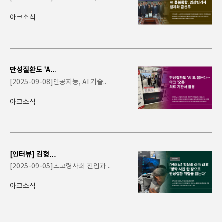
AI 돌봄통..
아크소식
만성질환도 'A
I'로 잡는다…아
[2025-09-08]인공지능, AI 기술..
크 '오..
아크소식
[인터뷰] 김형회
아크 대표 "망막
[2025-09-05]초고령사회 진입과 ..
사진 한 장으..
아크소식