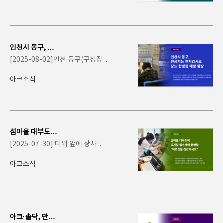
인천시 동구, 인
공지능 안저검사
[2025-08-02]인천 동구(구청장 ..
로 당뇨 합병증 예
방 ..
아크소식
섬마을 대부도에
디지털 헬스케어
[2025-07-30]‘더위 앞에 장사 ..
新바람…“어르신
들..
아크소식
아크·솔닥, 만성