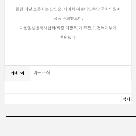
한편 이날 토론회는 남인순, 서미화 더불어민주당 국회의원이
공동 주최했으며,
대한임상병리사협회(회장 이광우)가 주관, 보건복지부가
후원했다.
아크소식
카테고리