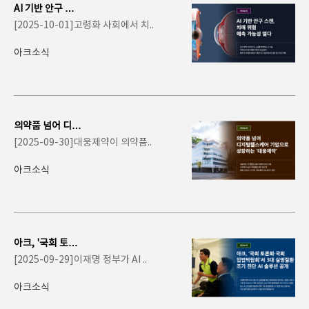
AI 기반 안구 스
캔, 치매 위험 예
[2025-10-01]고령화 사회에서 치..
측 가능성 열다
아크소식
의약품 넘어 디지
털헬스케어 기업
[2025-09-30]대웅제약이 의약품..
으로 성장하는 '..
아크소식
아크, '국회 토론
회·국회 입법박람
[2025-09-29]이재명 정부가 AI ..
회'서 3..
아크소식