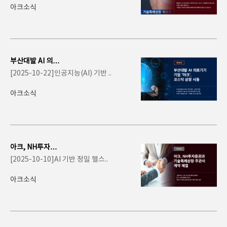
아크소식
부산대발 AI 의료
기기 기업 ‘아크’,
[2025-10-22]인공지능(AI) 기반 ..
코스닥 상장 시..
아크소식
아크, NH투자증
권과 기술특례상
[2025-10-10]AI 기반 정밀 헬스..
장 주관사 계약 체
결
아크소식