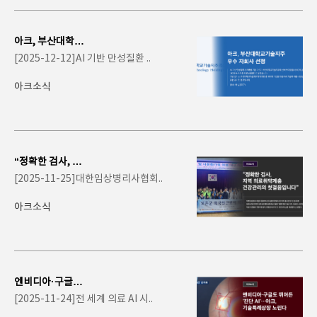
아크, 부산대학교
기술지주 '2025
[2025-12-12]AI 기반 만성질환 ..
우수 자회사�..
아크소식
“정확한 검사, 지
역 의료취약계층
[2025-11-25]대한임상병리사협회..
건강관리의 첫걸
음..
아크소식
엔비디아·구글도
뛰어든 '진단 A
[2025-11-24]전 세계 의료 AI 시..
I'…아크,..