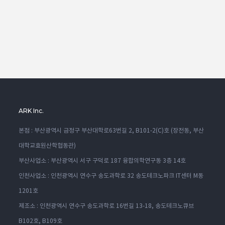
ARK Inc.
본점 : 부산광역시 금정구 부산대학로63번길 2, B101-2(C)호 (장전동, 부산
대학교효원산학협동관)
부산사업소 : 부산광역시 서구 구덕로 187 융합의학연구동 3층 14호
인천사업소 : 인천광역시 연수구 송도과학로 32 송도테크노파크 IT센터 M동
1201호
제조소 : 인천광역시 연수구 송도과학로 16번길 13-18, 송도테크노큐브
B102호, B109호