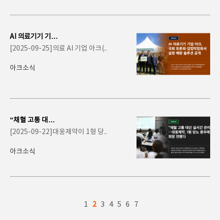
AI 의료기기 기업
아크, 국회 토론
[2025-09-25]의료 AI 기업 아크(..
회·입법박람회서
..
아크소식
“채혈 고통 대신
실시간 관리”…
[2025-09-22]대웅제약이 1형 당..
대웅제약, 1형 당
뇨..
아크소식
1
2
3
4
5
6
7