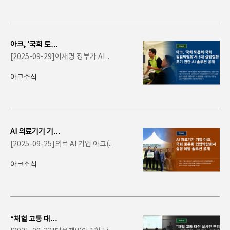
아크, '국회 토론
회·국회 입법박람
[2025-09-29]이재명 정부가 AI ..
회'서 3..
아크소식
AI 의료기기 기업
아크, 국회 토론
[2025-09-25]의료 AI 기업 아크(..
회·입법박람회서
..
아크소식
“채혈 고통 대신
실시간 관리”…