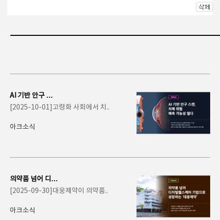
AI 기반 안구 스
캔, 치매 위험 예
[2025-10-01]고령화 사회에서 치..
측 가능성 열다
아크소식
의약품 넘어 디지
털헬스케어 기업
[2025-09-30]대웅제약이 의약품..
으로 성장하는 '..
아크소식