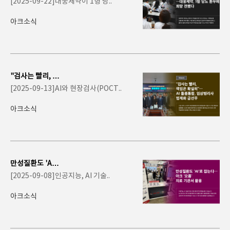
[2025-09-22]대웅제약이 1형 당..
대웅제약, 1형 당
뇨..
아크소식
"검사는 빨리, 책
임은 확실히"…
[2025-09-13]AI와 현장검사(POCT..
AI 돌봄통..
아크소식
만성질환도 'A
I'로 잡는다…아
[2025-09-08]인공지능, AI 기술..
크 '오..
아크소식