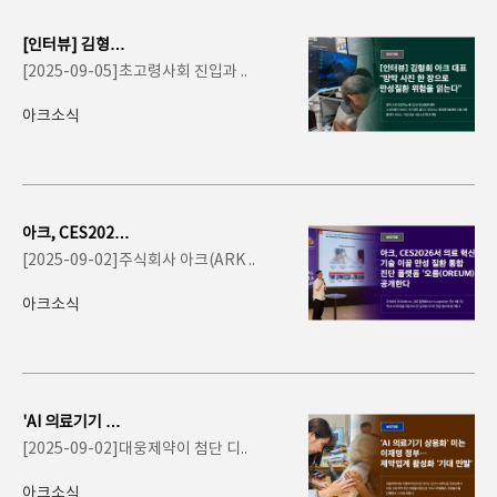
[인터뷰] 김형회
아크 대표 "망막
[2025-09-05]초고령사회 진입과 ..
사진 한 장으..
아크소식
아크, CES2026
서 의료 혁신 기술
[2025-09-02]주식회사 아크(ARK ..
이끌 만성 질환 통
합..
아크소식
'AI 의료기기 상
용화' 미는 이재
[2025-09-02]대웅제약이 첨단 디..
명 정부…..
아크소식