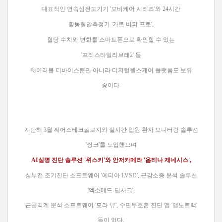
대표적인 연속심전도기기 '모비케어 시리즈'와 24시간
활동혈압측정기 '카트 비피 프로',
혈당 수치와 변화를 스마트폰으로 확인할 수 있는
'프리스타일리브레2' 등
웨어러블 디바이스뿐만 아니라
디지털헬스케어 플랫폼도 보유
중이다.
지난해 3월 씨어스테크놀로지와 실시간 입원 환자 모니터링 솔루션
'씽크'를 도입했으며
AI실명 진단 솔루션 '위스키'와 안저카메라 '옵티나 제네시스',
심부전 조기진단 소프트웨어 '에티아 LVSD',
근감소증 분석 솔루션
'엑소메드-딥사크',
근골격계 분석 소프트웨어 '모라 뷰', 수면무호흡 진단 앱 '앱노트랙'
등이 있다.