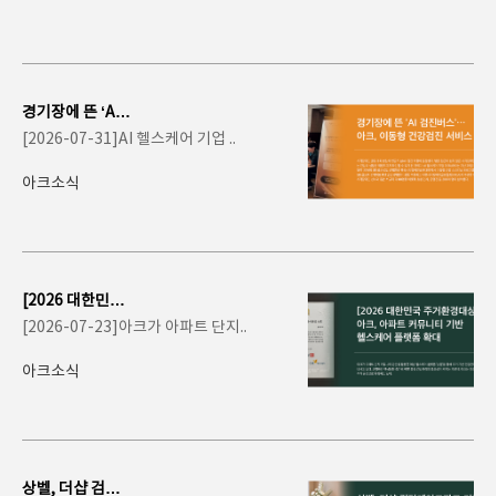
경기장에 뜬 ‘AI
검진버스’…아크,
[2026-07-31]AI 헬스케어 기업 ..
이동형 건강검진..
아크소식
[2026 대한민국
주거환경대상] 아
[2026-07-23]아크가 아파트 단지..
크, 아파트 커뮤
니티..
아크소식
상벨, 더샵 검단