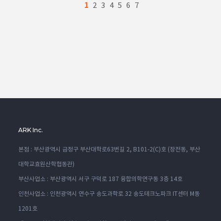
1
2
3
4
5
6
7
ARK Inc.
본점 : 부산광역시 금정구 부산대학로63번길 2, B101-2(C)호 (장전동, 부산
대학교효원산학협동관)
부산사업소 : 부산광역시 서구 구덕로 187 융합의학연구동 3층 14호
인천사업소 : 인천광역시 연수구 송도과학로 32 송도테크노파크 IT센터 M동
1201호