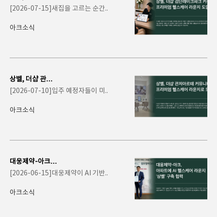
레이크파크 커뮤
[2026-07-15]새집을 고르는 순간..
니티에 프리미엄
헬스..
아크소식
상벨, 더샵 관저
아르테 커뮤니티
[2026-07-10]입주 예정자들이 미..
에 프리미엄 헬스
케어..
아크소식
대웅제약-아크,
아파트에 AI 헬스
[2026-06-15]대웅제약이 AI 기반..
케어 라운지 '..
아크소식