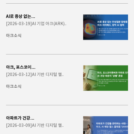
AI로 증상 없는 만
성질환 합병증 찾
[2026-03-19]AI 기업 아크(ARK)..
는다… 아크-자
이..
아크소식
아크, 포스코이앤
씨와 아파트 단지
[2026-03-12]AI 기반 디지털 헬..
내 AI 건강 라운
지..
아크소식
아파트가 건강을
관리하는 시대…
[2026-03-09]AI 기반 디지털 헬..
아크, AI 예방 헬