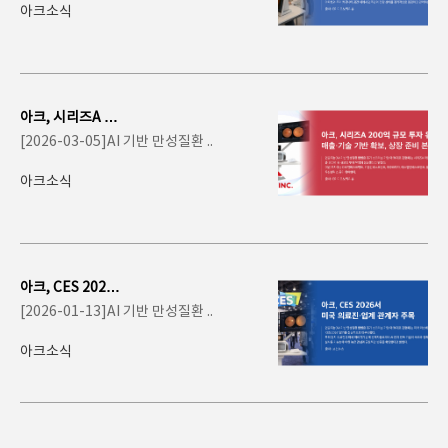
스..
아크소식
아크, 시리즈A 20
0억 투자 유치…
[2026-03-05]AI 기반 만성질환 ..
의료 AI 스크리닝
사..
아크소식
아크, CES 2026
서 미국 의료진·
[2026-01-13]AI 기반 만성질환 ..
업계 관계자 주
목… A..
아크소식